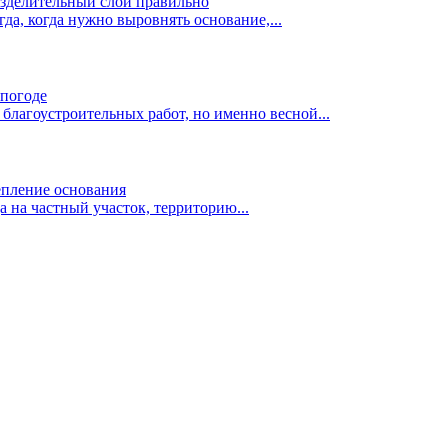
разделительный слой правильно
да, когда нужно выровнять основание,...
 погоде
благоустроительных работ, но именно весной...
репление основания
а на частный участок, территорию...