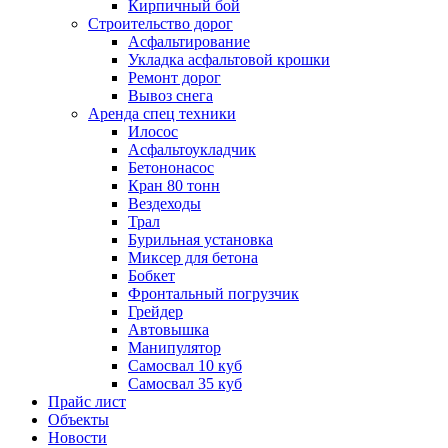
Кирпичный бой
Строительство дорог
Асфальтирование
Укладка асфальтовой крошки
Ремонт дорог
Вывоз снега
Аренда спец техники
Илосос
Асфальтоукладчик
Бетононасос
Кран 80 тонн
Вездеходы
Трал
Бурильная установка
Миксер для бетона
Бобкет
Фронтальный погрузчик
Грейдер
Автовышка
Манипулятор
Самосвал 10 куб
Самосвал 35 куб
Прайс лист
Объекты
Новости