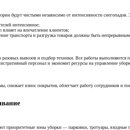
итории будут чистыми независимо от интенсивности снегопадов. 
ителей интенсивное;
п влияет на впечатление клиентов;
ение транспорта и разгрузка товаров должны быть непрерывным
ю разовых вывозов и подбор техники. Все работы выполняются п
инистративный персонал и экономит ресурсы на управление уборк
ы, снижает износ покрытия, облегчает работу сотрудников и по
ивание
ют приоритетные зоны уборки — парковки, тротуары, входные г