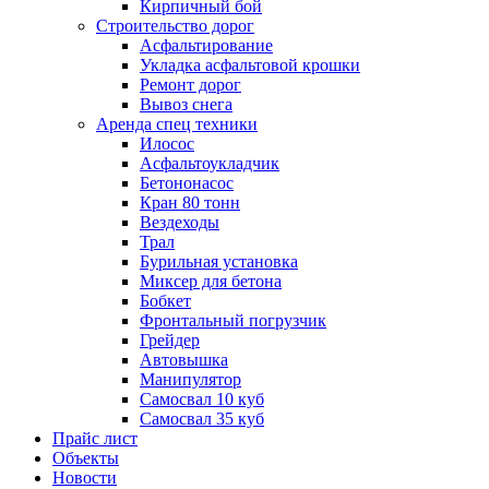
Кирпичный бой
Строительство дорог
Асфальтирование
Укладка асфальтовой крошки
Ремонт дорог
Вывоз снега
Аренда спец техники
Илосос
Асфальтоукладчик
Бетононасос
Кран 80 тонн
Вездеходы
Трал
Бурильная установка
Миксер для бетона
Бобкет
Фронтальный погрузчик
Грейдер
Автовышка
Манипулятор
Самосвал 10 куб
Самосвал 35 куб
Прайс лист
Объекты
Новости