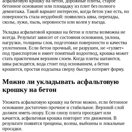
асфальтовую крошку на бетон, дорожные плиты, старое
бетонное основание или площадку из плит без полного
демонтажа. Такой вариант интересен, когда бетон уже есть, но
поверхность стала неудобной: появились швы, перепады,
сколы, лужи, пыль, неровности или колея у въезда.
Укладка асфальтовой крошки на бетон и плиты возможна не
всегда. Результат зависит от состояния основания, уклона,
нагрузки, толщины слоя, подготовки поверхности и качества
уплотнения. Если бетон прочный, не разрушен, не «гуляет»
под транспортом и имеет понятный водоотвод, крошка может
стать практичным верхним слоем. Когда плиты шатаются,
швы расходятся, вода стоит под основанием, а бетон
крошится, простая подсыпка сверху быстро потеряет форму.
Можно ли укладывать асфальтовую
крошку на бетон
Уложить асфальтовую крошку на бетон можно, если бетонное
основание достаточно прочное и стабильное. Верхний слой
должен иметь опору. Если снизу плита проседает или
качается, асфальтовая крошка повторит эти движения. В
результате появятся трещины, волны, выбоины и локальные
просадки.