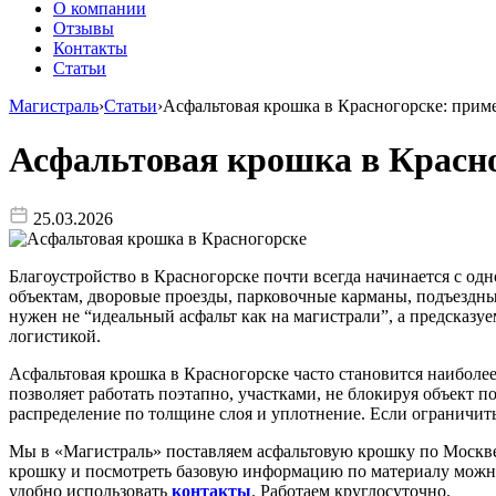
О компании
Отзывы
Контакты
Статьи
Магистраль
›
Статьи
›
Асфальтовая крошка в Красногорске: приме
Асфальтовая крошка в Красно
25.03.2026
Благоустройство в Красногорске почти всегда начинается с од
объектам, дворовые проезды, парковочные карманы, подъездны
нужен не “идеальный асфальт как на магистрали”, а предсказуе
логистикой.
Асфальтовая крошка в Красногорске часто становится наиболе
позволяет работать поэтапно, участками, не блокируя объект 
распределение по толщине слоя и уплотнение. Если ограничит
Мы в «Магистраль» поставляем асфальтовую крошку по Москве и
крошку и посмотреть базовую информацию по материалу можн
удобно использовать
контакты
. Работаем круглосуточно.