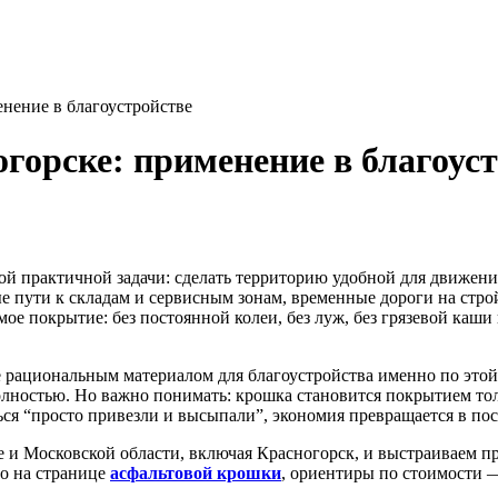
нение в благоустройстве
горске: применение в благоус
ной практичной задачи: сделать территорию удобной для движен
е пути к складам и сервисным зонам, временные дороги на стро
мое покрытие: без постоянной колеи, без луж, без грязевой каш
е рациональным материалом для благоустройства именно по это
полностью. Но важно понимать: крошка становится покрытием тол
ься “просто привезли и высыпали”, экономия превращается в по
 Московской области, включая Красногорск, и выстраиваем проце
о на странице
асфальтовой крошки
, ориентиры по стоимости 