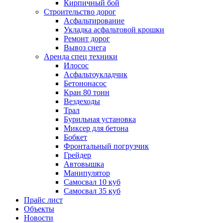
Кирпичный бой
Строительство дорог
Асфальтирование
Укладка асфальтовой крошки
Ремонт дорог
Вывоз снега
Аренда спец техники
Илосос
Асфальтоукладчик
Бетононасос
Кран 80 тонн
Вездеходы
Трал
Бурильная установка
Миксер для бетона
Бобкет
Фронтальный погрузчик
Грейдер
Автовышка
Манипулятор
Самосвал 10 куб
Самосвал 35 куб
Прайс лист
Объекты
Новости