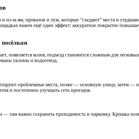
ов
но и из-за ям, провалов и луж, которые “съедают” места и ухуд
лощадках важен ещё один эффект: аккуратное покрытие повышае
 посёлкам
ает, появляется колея, подъезд становится сложным для легковы
уманы уклоны и водоотвод.
нтируют проблемные места, позже — основную улицу, затем — п
ия и постепенно улучшать сеть проездов.
 — там важно сохранить проходимость и парковку. Крошка позв