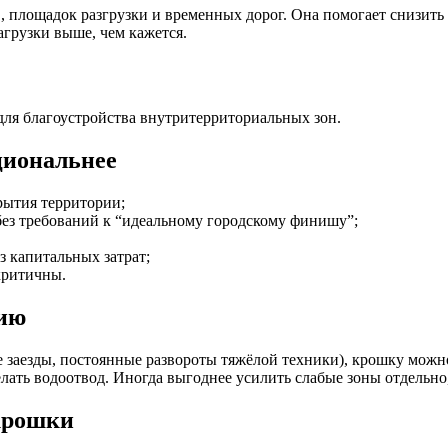
в, площадок разгрузки и временных дорог. Она помогает снизит
агрузки выше, чем кажется.
для благоустройства внутритерриториальных зон.
циональнее
рытия территории;
без требований к “идеальному городскому финишу”;
з капитальных затрат;
критичны.
цию
 заезды, постоянные развороты тяжёлой техники), крошку можно
лать водоотвод. Иногда выгоднее усилить слабые зоны отдельно
 крошки