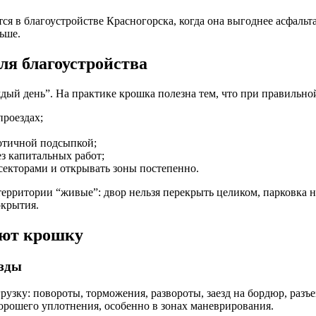
тся в благоустройстве Красногорска, когда она выгоднее асфальт
ьше.
ля благоустройства
ждый день”. На практике крошка полезна тем, что при правильно
проездах;
аотичной подсыпкой;
ез капитальных работ;
 секторами и открывать зоны постепенно.
территории “живые”: двор нельзя перекрыть целиком, парковка н
окрытия.
яют крошку
езды
зку: повороты, торможения, развороты, заезд на бордюр, разъе
хорошего уплотнения, особенно в зонах маневрирования.