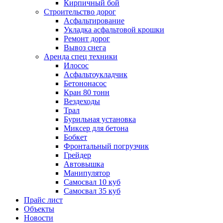
Кирпичный бой
Строительство дорог
Асфальтирование
Укладка асфальтовой крошки
Ремонт дорог
Вывоз снега
Аренда спец техники
Илосос
Асфальтоукладчик
Бетононасос
Кран 80 тонн
Вездеходы
Трал
Бурильная установка
Миксер для бетона
Бобкет
Фронтальный погрузчик
Грейдер
Автовышка
Манипулятор
Самосвал 10 куб
Самосвал 35 куб
Прайс лист
Объекты
Новости