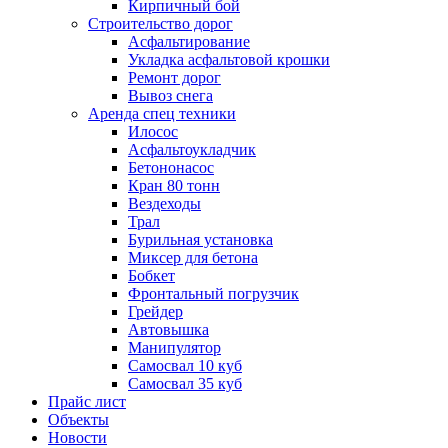
Кирпичный бой
Строительство дорог
Асфальтирование
Укладка асфальтовой крошки
Ремонт дорог
Вывоз снега
Аренда спец техники
Илосос
Асфальтоукладчик
Бетононасос
Кран 80 тонн
Вездеходы
Трал
Бурильная установка
Миксер для бетона
Бобкет
Фронтальный погрузчик
Грейдер
Автовышка
Манипулятор
Самосвал 10 куб
Самосвал 35 куб
Прайс лист
Объекты
Новости