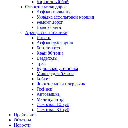
Кирпичный бой
Строительство дорог
Асфальтирование
Укладка асфальтовой крошки
Ремонт дорог
Вывоз снега
Аренда спец техники
Илосос
Асфальтоукладчик
Бетононасос
Кран 80 тонн
Вездеходы
Трал
Бурильная установка
Миксер для бетона
Бобкет
Фронтальный погрузчик
Грейдер
Автовышка
Манипулятор
Самосвал 10 куб
Самосвал 35 куб
Прайс лист
Объекты
Новости