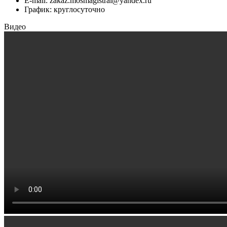
E-mail:
zakaz.mosmagistral@yandex.ru
График: круглосуточно
Видео