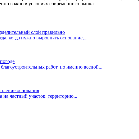
бенно важно в условиях современного рынка.
разделительный слой правильно
да, когда нужно выровнять основание,...
 погоде
благоустроительных работ, но именно весной...
репление основания
а на частный участок, территорию...