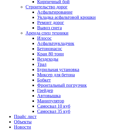
Кирпичный бой
Строительство дорог
Асфальтирование
Укладка асфальтовой крошки
Ремонт дорог
Вывоз снега
Аренда спец техники
Илосос
Асфальтоукладчик
Бетононасос
Кран 80 тонн
Вездеходы
Трал
Бурильная установка
Миксер для бетона
Бобкет
Фронтальный погрузчик
Грейдер
Автовышка
Манипулятор
Самосвал 10 куб
Самосвал 35 куб
Прайс лист
Объекты
Новости