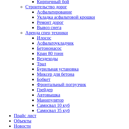
Кирпичный бой
Строительство дорог
Асфальтирование
Укладка асфальтовой крошки
Ремонт дорог
Вывоз снега
Аренда спец техники
Илосос
Асфальтоукладчик
Бетононасос
Кран 80 тонн
Вездеходы
Трал
Бурильная установка
Миксер для бетона
Бобкет
Фронтальный погрузчик
Грейдер
Автовышка
Манипулятор
Самосвал 10 куб
Самосвал 35 куб
Прайс лист
Объекты
Новости