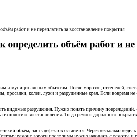
 объём работ и не переплатить за восстановление покрытия
к определить объём работ и не
м и муниципальным объектам. После морозов, оттепелей, снега
ы, просадки, колеи, лужи и разрушенные края. Если вовремя не
рыть видимые разрушения. Нужно понять причину повреждений, 
ть технологию восстановления. Тогда ремонт дорожного покрыти
енький объём, часть дефектов останется. Через несколько недел
Поэтому ремонт дороги после зимы нужно начинать с осмотра и г