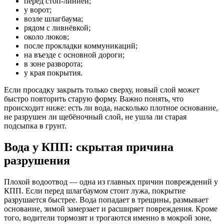
перед стоп-линией;
у ворот;
возле шлагбаума;
рядом с ливнёвкой;
около люков;
после прокладки коммуникаций;
на въезде с основной дороги;
в зоне разворота;
у края покрытия.
Если просадку закрыть только сверху, новый слой может
быстро повторить старую форму. Важно понять, что
происходит ниже: есть ли вода, насколько плотное основание,
не разрушен ли щебёночный слой, не ушла ли старая
подсыпка в грунт.
Вода у КПП: скрытая причина
разрушения
Плохой водоотвод — одна из главных причин повреждений у
КПП. Если перед шлагбаумом стоит лужа, покрытие
разрушается быстрее. Вода попадает в трещины, размывает
основание, зимой замерзает и расширяет повреждения. Кроме
того, водители тормозят и трогаются именно в мокрой зоне,