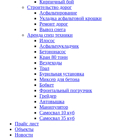
Кирпичный бой
Строительство дорог
Асфальтирование
Укладка асфальтовой крошки
Ремонт дорог
Вывоз снега
Аренда спец техники
Илосос
Асфальтоукладчик
Бетононасос
Кран 80 тонн
Вездеходы
Трал
Бурильная установка
Миксер для бетона
Бобкет
Фронтальный погрузчик
Грейдер
Автовышка
Манипулятор
Самосвал 10 куб
Самосвал 35 куб
Прайс лист
Объекты
Новости