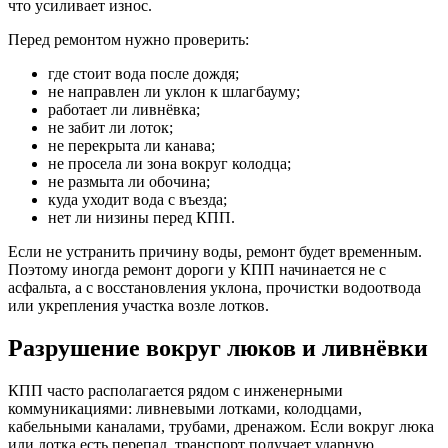
что усиливает износ.
Перед ремонтом нужно проверить:
где стоит вода после дождя;
не направлен ли уклон к шлагбауму;
работает ли ливнёвка;
не забит ли лоток;
не перекрыта ли канава;
не просела ли зона вокруг колодца;
не размыта ли обочина;
куда уходит вода с въезда;
нет ли низины перед КПП.
Если не устранить причину воды, ремонт будет временным.
Поэтому иногда ремонт дороги у КПП начинается не с
асфальта, а с восстановления уклона, прочистки водоотвода
или укрепления участка возле лотков.
Разрушение вокруг люков и ливнёвки
КПП часто располагается рядом с инженерными
коммуникациями: ливневыми лотками, колодцами,
кабельными каналами, трубами, дренажом. Если вокруг люка
или лотка есть перепад, транспорт получает ударную