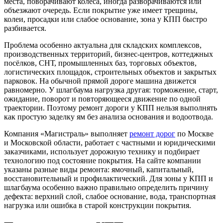
места, поворачивают колёса, иногда разворачиваются или
объезжают очередь. Если покрытие уже имеет трещины,
колеи, просадки или слабое основание, зона у КПП быстро
разбивается.
Проблема особенно актуальна для складских комплексов,
производственных территорий, бизнес-центров, коттеджных
посёлков, СНТ, промышленных баз, торговых объектов,
логистических площадок, строительных объектов и закрытых
парковок. На обычной прямой дороге машина движется
равномерно. У шлагбаума нагрузка другая: торможение, старт,
ожидание, поворот и повторяющееся движение по одной
траектории. Поэтому ремонт дороги у КПП нельзя выполнять
как простую заделку ям без анализа основания и водоотвода.
Компания «Магистраль» выполняет
ремонт дорог
по Москве
и Московской области, работает с частными и юридическими
заказчиками, использует дорожную технику и подбирает
технологию под состояние покрытия. На сайте компании
указаны разные виды ремонта: ямочный, капитальный,
восстановительный и профилактический. Для зоны у КПП и
шлагбаума особенно важно правильно определить причину
дефекта: верхний слой, слабое основание, вода, транспортная
нагрузка или ошибка в старой конструкции покрытия.