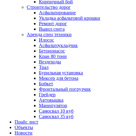
Кирпичный бой
Строительство дорог
Асфальтирование
Укладка асфальтовой крошки
Ремонт дорог
Вывоз снега
Аренда спец техники
Илосос
Асфальтоукладчик
Бетононасос
Кран 80 тонн
Вездеходы
Трал
Бурильная установка
Миксер для бетона
Бобкет
Фронтальный погрузчик
Грейдер
Автовышка
Манипулятор
Самосвал 10 куб
Самосвал 35 куб
Прайс лист
Объекты
Новости