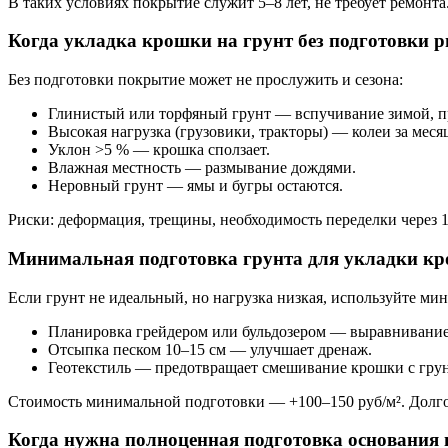
В таких условиях покрытие служит 5–8 лет, не требует ремонт
Когда укладка крошки на грунт без подготовки 
Без подготовки покрытие может не прослужить и сезона:
Глинистый или торфяный грунт — вспучивание зимой, п
Высокая нагрузка (грузовики, тракторы) — колеи за меся
Уклон >5 % — крошка сползает.
Влажная местность — размывание дождями.
Неровный грунт — ямы и бугры остаются.
Риски: деформация, трещины, необходимость переделки через 1–
Минимальная подготовка грунта для укладки к
Если грунт не идеальный, но нагрузка низкая, используйте м
Планировка грейдером или бульдозером — выравнивание
Отсыпка песком 10–15 см — улучшает дренаж.
Геотекстиль — предотвращает смешивание крошки с гру
Стоимость минимальной подготовки — +100–150 руб/м². Долго
Когда нужна полноценная подготовка основания