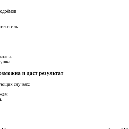
водоёмов.
текстиль.
колеи.
душка.
озможна и даст результат
дующих случаях:
жем.
и.