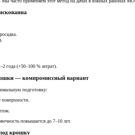
а. Мы часто применяем этот метод на дачах в южных районах МО 
рискованна
росадка.
ц.
2 года (+50–100 % затрат).
рошки — компромиссный вариант
инимальную подготовку:
 поверхности.
нтом.
вечность повышается до 7–10 лет.
 под крошку