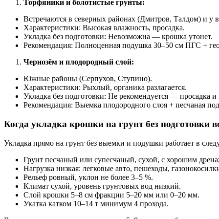
Торфяники и болотистые грунты:
Встречаются в северных районах (Дмитров, Талдом) и у 
Характеристики: Высокая влажность, просадка.
Укладка без подготовки: Невозможна — крошка утонет.
Рекомендация: Полноценная подушка 30–50 см ПГС + гео
Чернозём и плодородный слой:
Южные районы (Серпухов, Ступино).
Характеристики: Рыхлый, органика разлагается.
Укладка без подготовки: Не рекомендуется — просадка и 
Рекомендация: Выемка плодородного слоя + песчаная по
Когда укладка крошки на грунт без подготовки в
Укладка прямо на грунт без выемки и подушки работает в сле
Грунт песчаный или супесчаный, сухой, с хорошим дрена
Нагрузка низкая: легковые авто, пешеходы, газонокосилк
Рельеф ровный, уклон не более 3–5 %.
Климат сухой, уровень грунтовых вод низкий.
Слой крошки 5–8 см фракции 5–20 мм или 0–20 мм.
Укатка катком 10–14 т минимум 4 прохода.