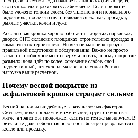
площадок, а весной вода начинает активно уходить в грунт,
стоять в колеях и размывать слабые места. Если покрытие
было уложено тонким слоем, без уплотнения и нормального
водоотвода, после оттепели появляются «каша», просадки,
рыхлые участки, колеи и лужи.
Асфальтовая крошка хорошо работает на дорогах, парковках,
дворах, СНТ, складских площадках, строительных проездах и
коммерческих территориях. Но весной материал требует
правильной подготовки и обслуживания. Важно не просто
засыпать проблемное место сверху, а понять, почему покрытие
размыло: вода идёт по колее, основание слабое, слой
недостаточный, нет уклона, материал не уплотнён или
нагрузка выше расчётной.
Почему весной покрытие из
асфальтовой крошки страдает сильнее
Весной на покрытие действует сразу несколько факторов.
Снег тает, вода попадает в нижние слои, грунт становится
мягче, а транспорт продолжает ездить по тем же маршрутам. В
результате даже небольшая неровность быстро превращается в
колею или просадку.