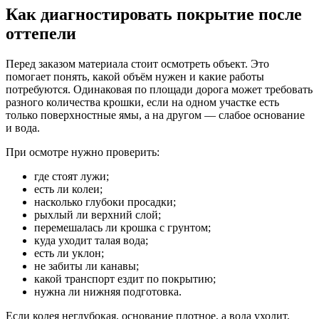
Как диагностировать покрытие после
оттепели
Перед заказом материала стоит осмотреть объект. Это
помогает понять, какой объём нужен и какие работы
потребуются. Одинаковая по площади дорога может требовать
разного количества крошки, если на одном участке есть
только поверхностные ямы, а на другом — слабое основание
и вода.
При осмотре нужно проверить:
где стоят лужи;
есть ли колеи;
насколько глубоки просадки;
рыхлый ли верхний слой;
перемешалась ли крошка с грунтом;
куда уходит талая вода;
есть ли уклон;
не забиты ли канавы;
какой транспорт ездит по покрытию;
нужна ли нижняя подготовка.
Если колея неглубокая, основание плотное, а вода уходит,