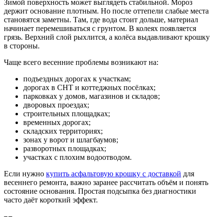
Зимой поверхность может выглядеть стабильной. Мороз
держит основание плотным. Но после оттепели слабые места
становятся заметны. Там, где вода стоит дольше, материал
начинает перемешиваться с грунтом. В колеях появляется
грязь. Верхний слой рыхлится, а колёса выдавливают крошку
в стороны.
Чаще всего весенние проблемы возникают на:
подъездных дорогах к участкам;
дорогах в СНТ и коттеджных посёлках;
парковках у домов, магазинов и складов;
дворовых проездах;
строительных площадках;
временных дорогах;
складских территориях;
зонах у ворот и шлагбаумов;
разворотных площадках;
участках с плохим водоотводом.
Если нужно
купить асфальтовую крошку с доставкой
для
весеннего ремонта, важно заранее рассчитать объём и понять
состояние основания. Простая подсыпка без диагностики
часто даёт короткий эффект.