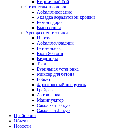
Кирпичный бой
Строительство дорог
Асфальтирование
Укладка асфальтовой крошки
Ремонт дорог
Вывоз снега
Аренда спец техники
Илосос
Асфальтоукладчик
Бетононасос
Кран 80 тонн
Вездеходы
Трал
Бурильная установка
Миксер для бетона
Бобкет
Фронтальный погрузчик
Грейдер
Автовышка
Манипулятор
Самосвал 10 куб
Самосвал 35 куб
Прайс лист
Объекты
Новости