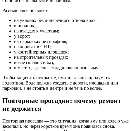
становится пыльным и неровным.
Размыв чаще появляется:
на уклонах без поперечного отвода воды;
в низинах;
на въездах к участкам;
у ворот;
на парковках без профиля;
на дорогах в СНТ;
у контейнерных площадок;
на строительных проездах;
возле складов и баз;
в местах, где снег складировали всю зиму.
Чтобы защитить покрытие, нужно заранее продумать
водоотвод. Вода должна уходить с дороги, площадки или
парковки, а не стоять в центре и не течь по колее.
Повторные просадки: почему ремонт
не держится
Повторная просадка — это ситуация, когда яму или колею уже
засыпали, но через короткое время она появилась снова.