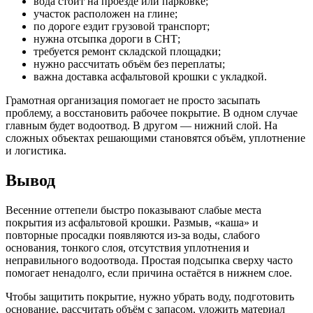
вода стоит на проезде или парковке;
участок расположен на глине;
по дороге ездит грузовой транспорт;
нужна отсыпка дороги в СНТ;
требуется ремонт складской площадки;
нужно рассчитать объём без переплаты;
важна доставка асфальтовой крошки с укладкой.
Грамотная организация помогает не просто засыпать
проблему, а восстановить рабочее покрытие. В одном случае
главным будет водоотвод. В другом — нижний слой. На
сложных объектах решающими становятся объём, уплотнение
и логистика.
Вывод
Весенние оттепели быстро показывают слабые места
покрытия из асфальтовой крошки. Размыв, «каша» и
повторные просадки появляются из-за воды, слабого
основания, тонкого слоя, отсутствия уплотнения и
неправильного водоотвода. Простая подсыпка сверху часто
помогает ненадолго, если причина остаётся в нижнем слое.
Чтобы защитить покрытие, нужно убрать воду, подготовить
основание, рассчитать объём с запасом, уложить материал