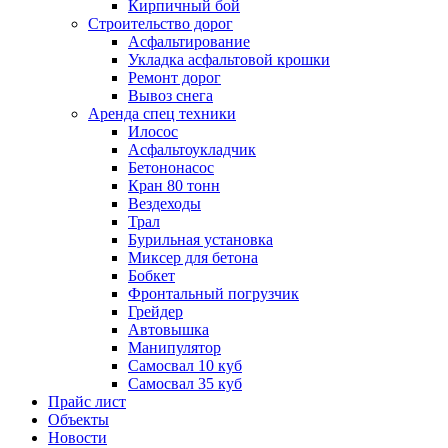
Кирпичный бой
Строительство дорог
Асфальтирование
Укладка асфальтовой крошки
Ремонт дорог
Вывоз снега
Аренда спец техники
Илосос
Асфальтоукладчик
Бетононасос
Кран 80 тонн
Вездеходы
Трал
Бурильная установка
Миксер для бетона
Бобкет
Фронтальный погрузчик
Грейдер
Автовышка
Манипулятор
Самосвал 10 куб
Самосвал 35 куб
Прайс лист
Объекты
Новости