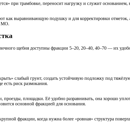
тся» при трамбовке, переносит нагрузку и служит основанием, 
ют как выравнивающую подушку и для корректировки отметок, 
я МО.
стка
ичного щебня доступны фракции 5–20, 20–40, 40–70 — их удобно
екрыть» слабый грунт, создать устойчивую подложку под тяжёлу
е есть риск размокания.
 проезды, площадки. Её удобно разравнивать, она хорошо упло
новится основной фракцией для основания.
рупной фракции, когда нужна более «ровная» структура поверх