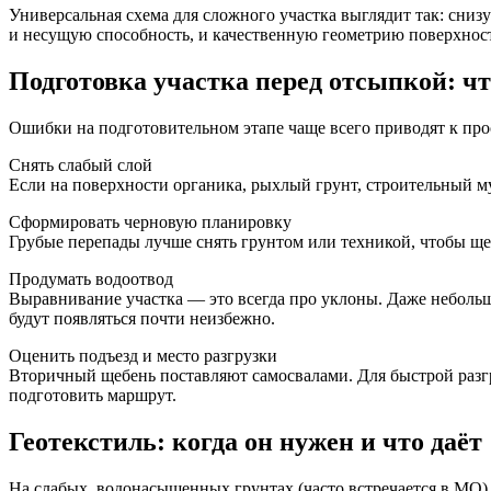
Универсальная схема для сложного участка выглядит так: сниз
и несущую способность, и качественную геометрию поверхнос
Подготовка участка перед отсыпкой: чт
Ошибки на подготовительном этапе чаще всего приводят к пр
Снять слабый слой
Если на поверхности органика, рыхлый грунт, строительный мус
Сформировать черновую планировку
Грубые перепады лучше снять грунтом или техникой, чтобы щеб
Продумать водоотвод
Выравнивание участка — это всегда про уклоны. Даже небольшо
будут появляться почти неизбежно.
Оценить подъезд и место разгрузки
Вторичный щебень поставляют самосвалами. Для быстрой разгру
подготовить маршрут.
Геотекстиль: когда он нужен и что даёт
На слабых, водонасыщенных грунтах (часто встречается в МО) 