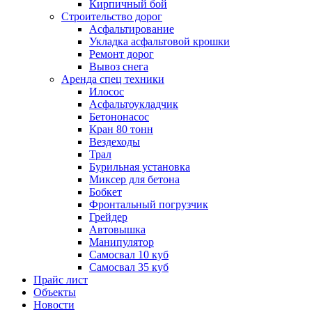
Кирпичный бой
Строительство дорог
Асфальтирование
Укладка асфальтовой крошки
Ремонт дорог
Вывоз снега
Аренда спец техники
Илосос
Асфальтоукладчик
Бетононасос
Кран 80 тонн
Вездеходы
Трал
Бурильная установка
Миксер для бетона
Бобкет
Фронтальный погрузчик
Грейдер
Автовышка
Манипулятор
Самосвал 10 куб
Самосвал 35 куб
Прайс лист
Объекты
Новости