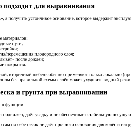
о подходит для выравнивания
», а получить устойчивое основание, которое выдержит эксплуа
е материалов;
здные пути;
остройки;
тия/перемещения плодородного слоя;
плывёт» после дождей;
ые покрытия.
лой, вторичный щебень обычно применяют только локально (прое
зоном без правильной схемы слоёв может ухудшить водный режи
песка и грунта при выравнивании
 в функции.
н подвижен, даёт усадку и не обеспечивает стабильную несущую
сам по себе песок не даёт прочного основания для колёс и нагр